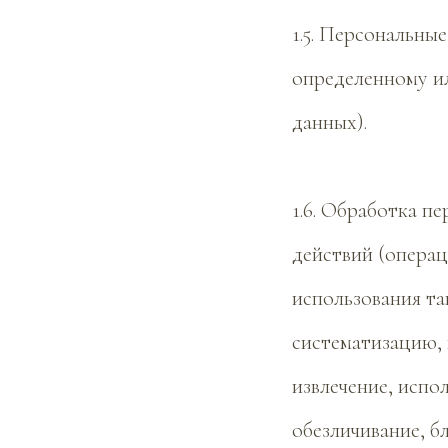
1.5. Персональны
определенному и
данных).
1.6. Обработка п
действий (операц
использования та
систематизацию, 
извлечение, испо
обезличивание, б