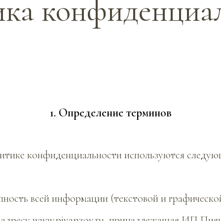
ка конфиденциа
1. Определение терминов
итике конфиденциальности используются следую
купность всей информации (текстовой и графическо
 адресу www.piyanzov.ru, принадлежащая ИП Пиянз