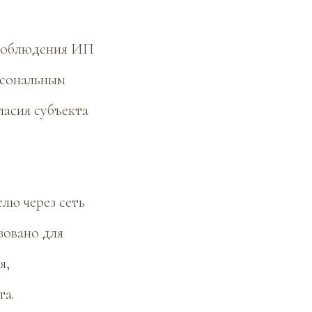
 соблюдения ИП
рсональным
ласия субъекта
елю через сеть
зовано для
я,
та.