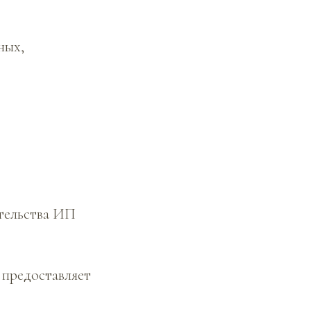
ных,
ательства ИП
 предоставляет