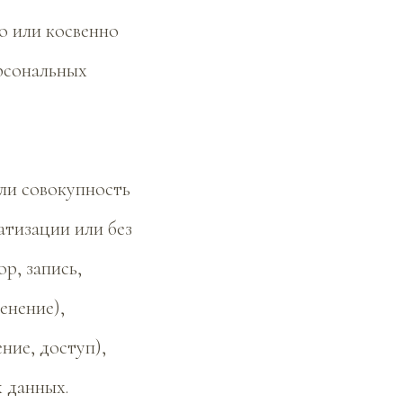
о или косвенно
рсональных
или совокупность
атизации или без
р, запись,
енение),
ние, доступ),
 данных.