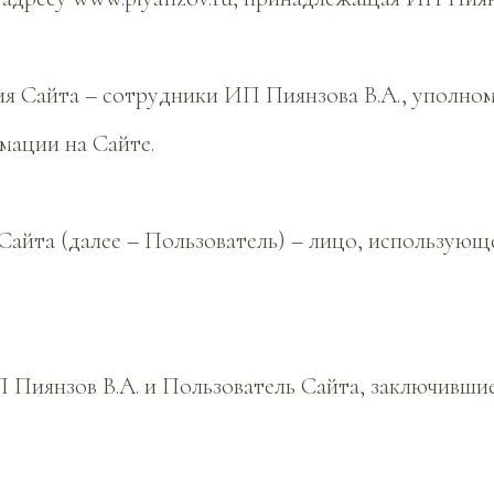
ия Сайта – сотрудники ИП Пиянзова В.А., уполно
мации на Сайте.
ь Сайта (далее – Пользователь) – лицо, использую
П Пиянзов В.А. и Пользователь Сайта, заключивш