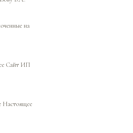
моченные на
щее Сайт ИП
ие Настоящее