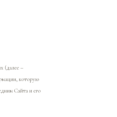
х (далее –
рмации, которую
едним Сайта и его