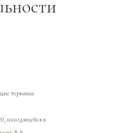
льности
щие термины:
й), находящейся в
ову В.А..