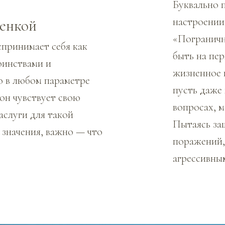
Буквально 
настроении,
енкой
«Пограничн
спринимает себя как
быть на пер
оинствами и
жизненное 
о в любом параметре
пусть даже
он чувствует свою
вопросах, м
аслуги для такой
Пытаясь за
 значения, важно — что
поражений,
агрессивны