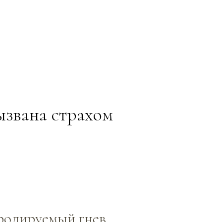
ызвана страхом
ролируемый гнев