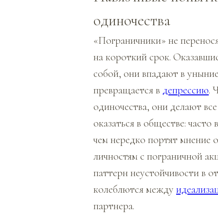
одиночества
«Пограничники» не перенося
на короткий срок. Оказавшис
собой, они впадают в уныние
превращается в
депрессию
. 
одиночества, они делают вс
оказаться в обществе: часто 
чем нередко портят мнение о 
личностям с пограничной а
паттерн неустойчивости в о
колеблются между
идеализа
партнера.