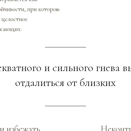
ойчивости, при котором
 целостное
ужающих.
кватного и сильного гнева в
отдалиться от близких
и избежать
Неконт