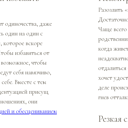
Разозлить 
Достаточно
т одиночества, даже
Чаще всего
ь один на один с
родственни
, которое вскоре
когда живе
Чтобы избавиться от
неадекватно
е возможное, чтобы
отдалиться
ведут себя навязчиво,
хочет удост
себе. Вместе с тем
деле проис
кцентуацией присущ
гнев отталк
тношениях, они
цией и обесцениванием
Резкая 