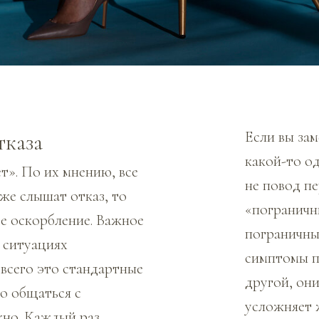
Если вы зам
тказа
какой-то о
т». По их мнению, все
не повод п
же слышат отказ, то
«погранични
е оскорбление. Важное
пограничны
о ситуациях
симптомы п
 всего это стандартные
другой, он
го общаться с
усложняет 
жно. Каждый раз