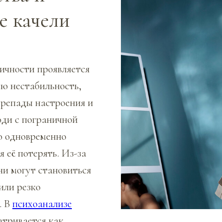
е качели
ичности проявляется
ю нестабильность,
ерепады настроения и
ди с пограничной
о одновременно
я её потерять. Из-за
ни могут становиться
или резко
. В
психоанализе
атривается как